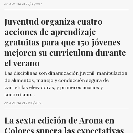
en
ARONA
el
22/06/2017
.
Juventud organiza cuatro 
acciones de aprendizaje 
gratuitas para que 150 jóvenes 
mejoren su curriculum durante 
el verano
Las disciplinas son dinamización juvenil, manipulación
de alimentos, manejo y conducción segura de
carretillas elevadoras, y primeros auxilios y
socorrismo…
en
ARONA
el
21/06/2017
.
La sexta edición de Arona en 
Colores supera las expectativas 