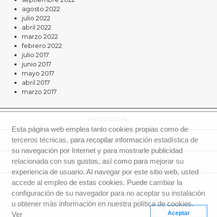
agosto 2022
julio 2022
abril 2022
marzo 2022
febrero 2022
julio 2017
junio 2017
mayo 2017
abril 2017
marzo 2017
AVISO LEGAL
Esta página web emplea tanto cookies propias como de
terceros técnicas, para recopilar información estadística de
POLÍTICA DE COOKIES
su navegación por Internet y para mostrarle publicidad
relacionada con sus gustos, así como para mejorar su
POLÍTICA DE PRIVACIDAD
experiencia de usuario. Al navegar por este sitio web, usted
accede al empleo de estas cookies. Puede cambiar la
EL PREGONERO DIGITAL 2018
configuración de su navegador para no aceptar su instalación
POWER BY: INBOUND MARKETING TENERIFE
u obtener más información en nuestra política de cookies.
Aceptar
Ver