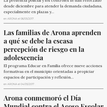
La presencia policial y los controles se han reforzado
desde diciembre para atender la demanda ciudadana,
especialmente en plazas y…
en
ARONA
el
06/05/2017
.
Las familias de Arona aprenden 
a qué se debe la escasa 
percepción de riesgo en la 
adolescencia
El programa Educar en Familia ofrece nueve acciones
formativas en el municipio orientadas a propiciar
espacios de participación y reflexión…
en
ARONA
el
04/05/2017
.
Arona conmemoró el Día 
Mundial contra el Acoso Escolar 