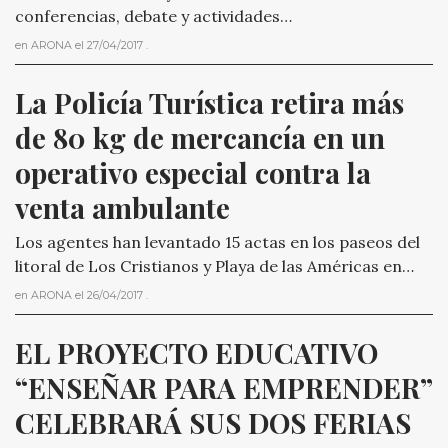
conferencias, debate y actividades…
en
ARONA
el
27/04/2017
.
La Policía Turística retira más 
de 80 kg de mercancía en un 
operativo especial contra la 
venta ambulante
Los agentes han levantado 15 actas en los paseos del
litoral de Los Cristianos y Playa de las Américas en…
en
ARONA
el
26/04/2017
.
EL PROYECTO EDUCATIVO 
“ENSEÑAR PARA EMPRENDER” 
CELEBRARÁ SUS DOS FERIAS 