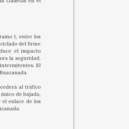
s Galletas en el
ramo 1, entre los
eciclado del firme
educe el impacto
ora la seguridad.
intermitentes. El
a Buazanada.
cederá al tráfico
 único de bajada,
 el enlace de los
Buzanada.