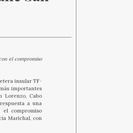
 con el compromiso
etera insular TF-
 más importantes
an Lorenzo, Cabo
 respuesta a una
on el compromiso
cía Marichal
, con