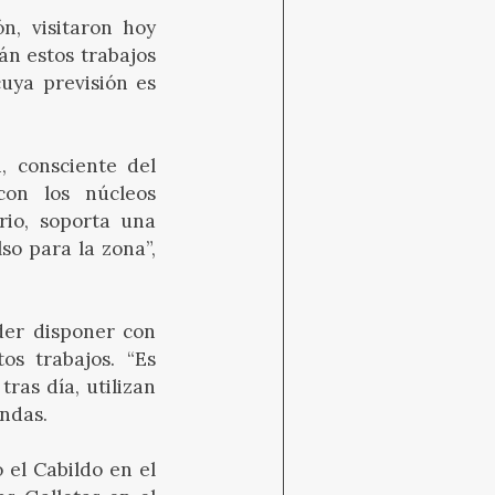
n, visitaron hoy
án estos trabajos
cuya previsión es
, consciente del
con los núcleos
rio, soporta una
so para la zona”,
der disponer con
os trabajos. “Es
ras día, utilizan
endas.
el Cabildo en el