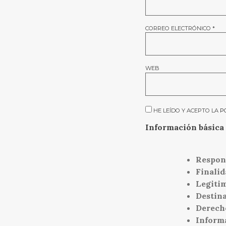
CORREO ELECTRÓNICO
*
WEB
HE LEÍDO Y ACEPTO LA
P
Información básica 
Respon
Finalid
Legiti
Destina
Derech
Inform