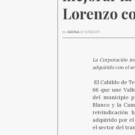
Lorenzo c
en
ARONA
el
12/06/2017
.
La Corporación in
adquirido con el se
El Cabildo de Te
66 que une Vall
del municipio p
Blanco y la Cam
reivindicación 
adquirido por el
el sector del tra