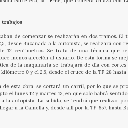
isma carretera, la TF-66, que conecta Guaza con La
 trabajos
aban de comenzar se realizarán en dos tramos. El t
2,5, desde Buzanada a la autopista, se realizará con r
 de
12 centímetros
. Se trata de una técnica que r
uce menos afección al usuario. De esta forma se mej
stica de la maquinaria se trabajará de día con cortes 
 kilómetro 0 y el 2,5, desde el cruce de la TF-28 hast
n de esta obra, se cortará un carril, por lo que se pro
epto el lunes 12 y martes 13, en que solo habrá sentido
 la autopista. La subida, se tendrá que realizar por
llegar a la Camella y, desde allí por la TF-657, hasta 