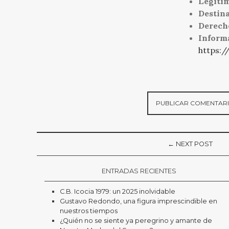
Legiti
Destina
Derech
Inform
https:/
← NEXT POST
ENTRADAS RECIENTES
C.B. Icocia 1979: un 2025 inolvidable
Gustavo Redondo, una figura imprescindible en
nuestros tiempos
¿Quién no se siente ya peregrino y amante de