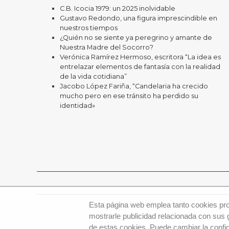
C.B. Icocia 1979: un 2025 inolvidable
Gustavo Redondo, una figura imprescindible en
nuestros tiempos
¿Quién no se siente ya peregrino y amante de
Nuestra Madre del Socorro?
Verónica Ramírez Hermoso, escritora “La idea es
entrelazar elementos de fantasía con la realidad
de la vida cotidiana”
Jacobo López Fariña, “Candelaria ha crecido
mucho pero en ese tránsito ha perdido su
identidad»
Esta página web emplea tanto cookies prop
mostrarle publicidad relacionada con sus 
de estas cookies. Puede cambiar la config