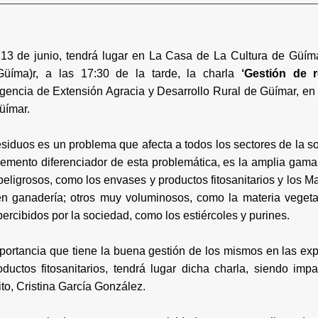
 13 de junio, tendrá lugar en La Casa de La Cultura de Güímar
üíma)r, a las 17:30 de la tarde, la charla
‘Gestión de r
gencia de Extensión Agracia y Desarrollo Rural de Güímar, en
üímar.
siduos es un problema que afecta a todos los sectores de la so
elemento diferenciador de esta problemática, es la amplia gam
eligrosos, como los envases y productos fitosanitarios y los Ma
 ganadería; otros muy voluminosos, como la materia vegetal
ercibidos por la sociedad, como los estiércoles y purines.
mportancia que tiene la buena gestión de los mismos en las exp
ductos fitosanitarios, tendrá lugar dicha charla, siendo impa
ito, Cristina García González.