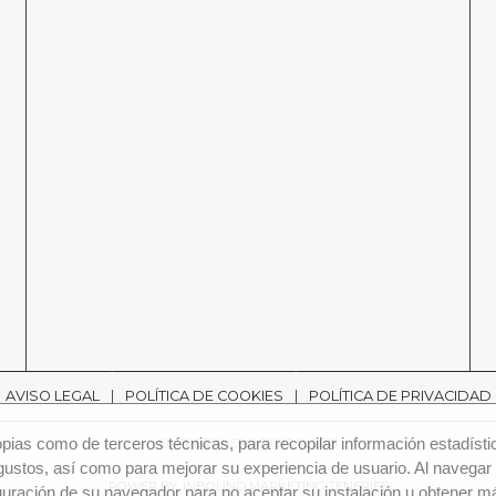
AVISO LEGAL
POLÍTICA DE COOKIES
POLÍTICA DE PRIVACIDAD
ias como de terceros técnicas, para recopilar información estadísti
EL PREGONERO DIGITAL 2018
gustos, así como para mejorar su experiencia de usuario. Al navegar 
POWER BY: INBOUND MARKETING TENERIFE
uración de su navegador para no aceptar su instalación u obtener má