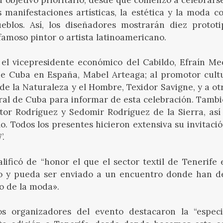
s manifestaciones artísticas, la estética y la moda
eblos. Así, los diseñadores mostrarán diez protot
famoso pintor o artista latinoamericano.
 el vicepresidente económico del Cabildo, Efraín Med
de Cuba en España, Mabel Arteaga; al promotor cult
de la Naturaleza y el Hombre, Texidor Savigne, y a o
l de Cuba para informar de esta celebración. Tambi
or Rodríguez y Sedomir Rodríguez de la Sierra, así 
o. Todos los presentes hicieron extensiva su invitació
’.
lificó de “honor el que el sector textil de Tenerife
o y pueda ser enviado a un encuentro donde han d
o de la moda».
os organizadores del evento destacaron la “espec