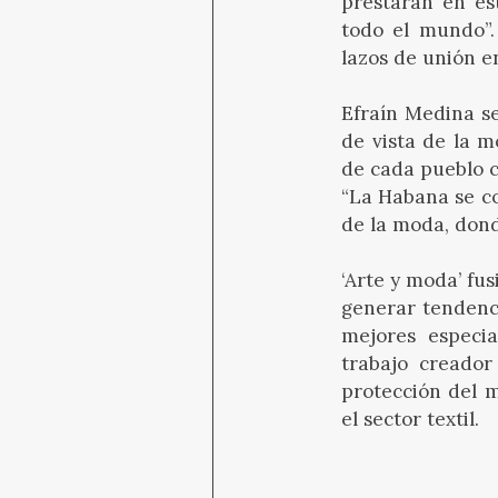
prestarán en es
todo el mundo”.
lazos de unión e
Efraín Medina s
de vista de la mo
de cada pueblo c
“La Habana se co
de la moda, dond
‘Arte y moda’ fu
generar tendenci
mejores especia
trabajo creador
protección del m
el sector textil.