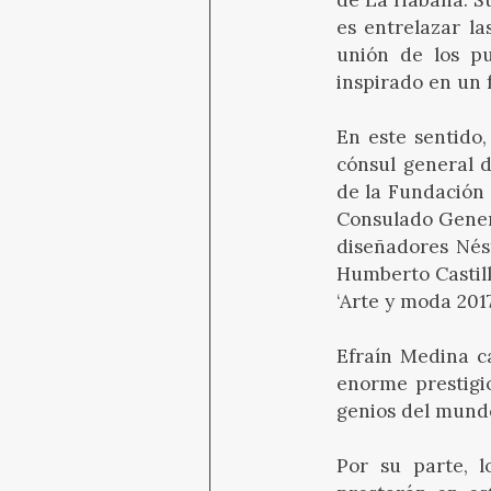
es entrelazar la
unión de los pu
inspirado en un 
En este sentido,
cónsul general 
de la Fundación 
Consulado Genera
diseñadores Nést
Humberto Castill
‘Arte y moda 2017
Efraín Medina ca
enorme prestigi
genios del mund
Por su parte, l