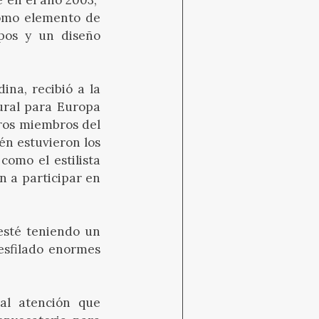
 como elemento de
ipos y un diseño
ina, recibió a la
ural para Europa
tros miembros del
én estuvieron los
como el estilista
n a participar en
 esté teniendo un
esfilado enormes
ial atención que