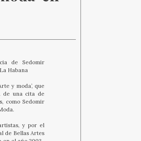
ncia de Sedomir
n La Habana
Arte y moda’, que
a de una cita de
es, como Sedomir
 Moda.
tistas, y por el
l de Bellas Artes
e en el año 2003,