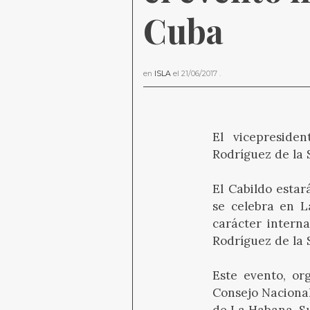
Cuba
en
ISLA
el
21/06/2017
.
El vicepreside
Rodríguez de la 
El Cabildo estar
se celebra en L
carácter intern
Rodríguez de la 
Este evento, or
Consejo Nacional
de La Habana. Su