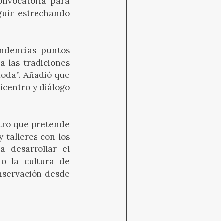
onvocatoria para
guir estrechando
ndencias, puntos
 a las tradiciones
moda”. Añadió que
icentro y diálogo
ntro que pretende
 talleres con los
a desarrollar el
do la cultura de
onservación desde