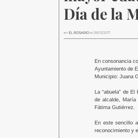
Día de la M
en
EL ROSARIO
el
09/03/2017
.
En consonancia con
Ayuntamiento de El
Municipio: Juana 
La “abuela” de El 
de alcalde, María
Fátima Gutiérrez.
En este sencillo 
reconocimiento y e