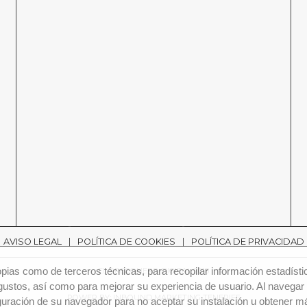
AVISO LEGAL
POLÍTICA DE COOKIES
POLÍTICA DE PRIVACIDAD
ias como de terceros técnicas, para recopilar información estadísti
EL PREGONERO DIGITAL 2018
gustos, así como para mejorar su experiencia de usuario. Al navegar 
POWER BY: INBOUND MARKETING TENERIFE
uración de su navegador para no aceptar su instalación u obtener má