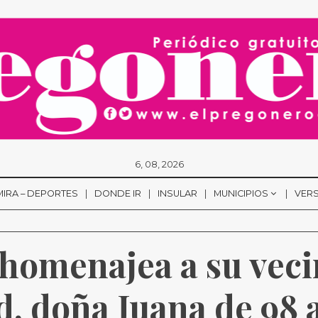
6, 08, 2026
MIRA – DEPORTES
DONDE IR
INSULAR
MUNICIPIOS
VERS
 homenajea a su veci
, doña Juana de 98 añ