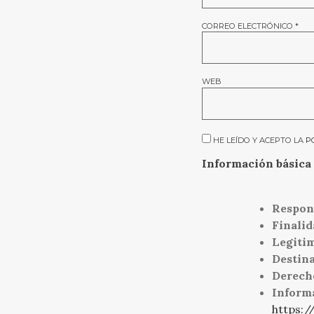
CORREO ELECTRÓNICO
*
WEB
HE LEÍDO Y ACEPTO LA
P
Información básica 
Respon
Finalid
Legiti
Destina
Derech
Inform
https:/