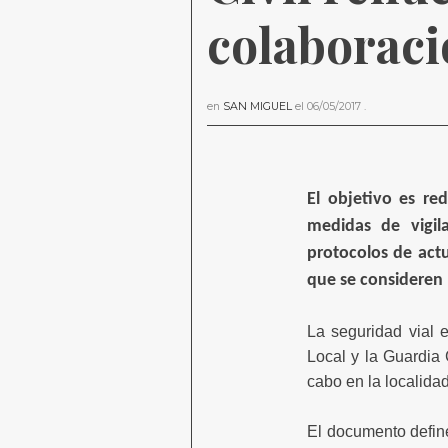
colaboraci
en
SAN MIGUEL
el
06/05/2017
.
El objetivo es red
medidas de vigil
protocolos de act
que se consideren 
La seguridad vial 
Local y la Guardia 
cabo en la localida
El documento defin