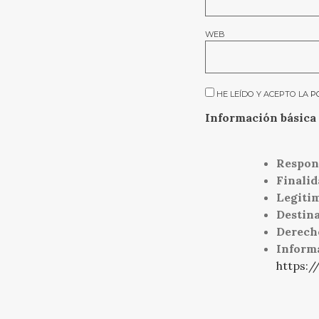
WEB
HE LEÍDO Y ACEPTO LA
P
Información básica 
Respon
Finalid
Legiti
Destina
Derech
Inform
https:/