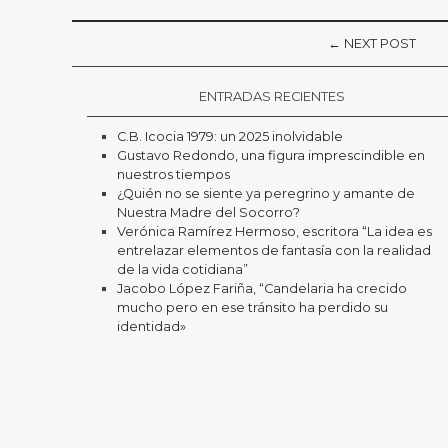
← NEXT POST
ENTRADAS RECIENTES
C.B. Icocia 1979: un 2025 inolvidable
Gustavo Redondo, una figura imprescindible en
nuestros tiempos
¿Quién no se siente ya peregrino y amante de
Nuestra Madre del Socorro?
Verónica Ramírez Hermoso, escritora “La idea es
entrelazar elementos de fantasía con la realidad
de la vida cotidiana”
Jacobo López Fariña, “Candelaria ha crecido
mucho pero en ese tránsito ha perdido su
identidad»