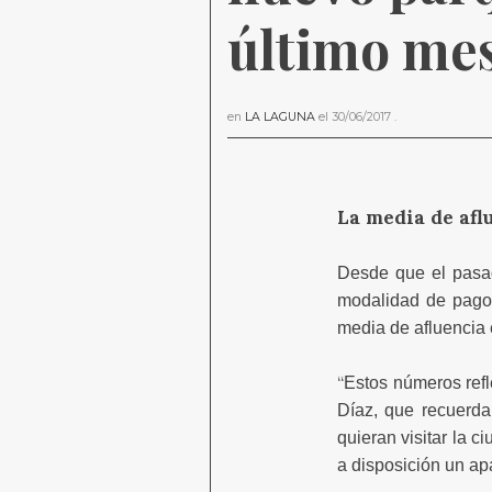
último me
en
LA LAGUNA
el
30/06/2017
.
La media de aflu
Desde que el pasad
modalidad de pago,
media de afluencia 
“
Estos números refle
Díaz, que recuerda
quieran visitar la 
a disposición un a