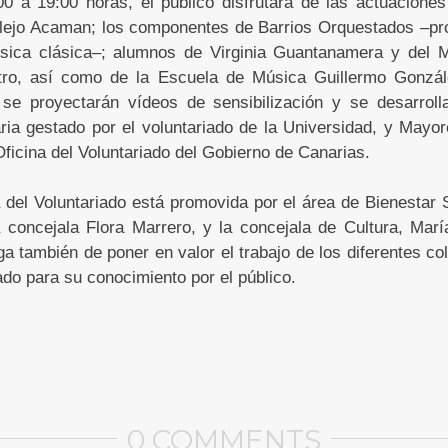
00 a 19:00 horas, el público disfrutará de las actuaciones
ejo Acaman; los componentes de Barrios Orquestados –pro
sica clásica–; alumnos de Virginia Guantanamera y del 
atro, así como de la Escuela de Música Guillermo Gonzál
 se proyectarán vídeos de sensibilización y se desarroll
ria gestado por el voluntariado de la Universidad, y Mayore
Oficina del Voluntariado del Gobierno de Canarias.
 del Voluntariado está promovida por el área de Bienestar 
la concejala Flora Marrero, y la concejala de Cultura, Mar
a también de poner en valor el trabajo de los diferentes co
do para su conocimiento por el público.
0 COMMENTS