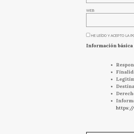
WEB
HE LEÍDO Y ACEPTO LA
P
Información básica 
Respon
Finalid
Legiti
Destina
Derech
Inform
https:/