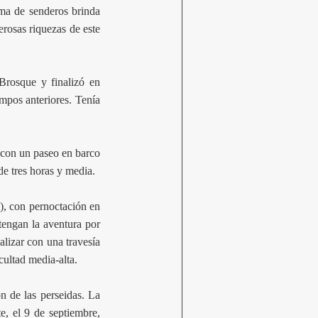
ama de senderos brinda
erosas riquezas de este
Brosque y finalizó en
mpos anteriores. Tenía
s con un paseo en barco
de tres horas y media.
a), con pernoctación en
 tengan la aventura por
alizar con una travesía
cultad media-alta.
ón de las perseidas. La
te, el 9 de septiembre,