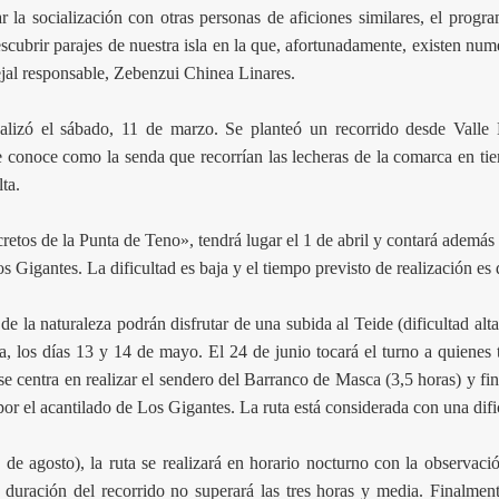
 la socialización con otras personas de aficiones similares, el progr
cubrir parajes de nuestra isla en la que, afortunadamente, existen num
ejal responsable, Zebenzui Chinea Linares.
ealizó el sábado, 11 de marzo. Se planteó un recorrido desde Valle 
e conoce como la senda que recorrían las lecheras de la comarca en tie
ta.
cretos de la Punta de Teno», tendrá lugar el 1 de abril y contará ademá
s Gigantes. La dificultad es baja y el tiempo previsto de realización es 
e la naturaleza podrán disfrutar de una subida al Teide (dificultad alt
a, los días 13 y 14 de mayo. El 24 de junio tocará el turno a quienes
se centra en realizar el sendero del Barranco de Masca (3,5 horas) y fin
or el acantilado de Los Gigantes. La ruta está considerada con una difi
de agosto), la ruta se realizará en horario nocturno con la observaci
a duración del recorrido no superará las tres horas y media. Finalmen