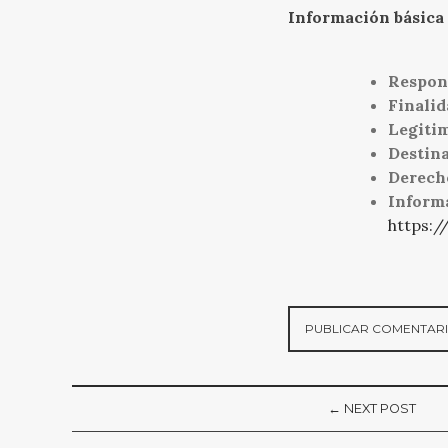
Información básica 
Respon
Finalid
Legiti
Destina
Derech
Inform
https:/
← NEXT POST