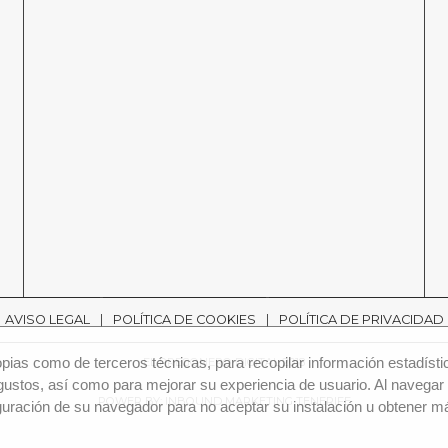
AVISO LEGAL
POLÍTICA DE COOKIES
POLÍTICA DE PRIVACIDAD
ias como de terceros técnicas, para recopilar información estadísti
EL PREGONERO DIGITAL 2018
gustos, así como para mejorar su experiencia de usuario. Al navegar 
POWER BY: INBOUND MARKETING TENERIFE
uración de su navegador para no aceptar su instalación u obtener má