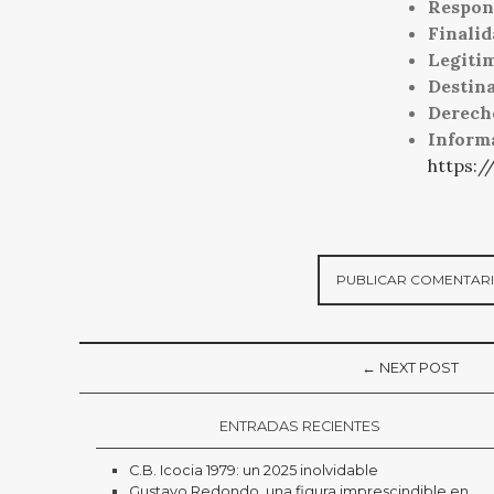
Respon
Finalid
Legiti
Destina
Derech
Inform
https:/
← NEXT POST
ENTRADAS RECIENTES
C.B. Icocia 1979: un 2025 inolvidable
Gustavo Redondo, una figura imprescindible en