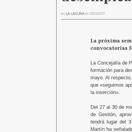
en
LA LAGUNA
el
23/03/2017
.
La próxima sema
convocatorias 
La Concejalía de 
formación para des
mayo. Al respecto,
que «seguimos apos
la inserción».
Del 27 al 30 de ma
de Gestión, aprov
tendrá lugar del 
Martín ha señalado