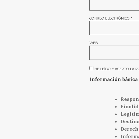
CORREO ELECTRÓNICO
*
WEB
HE LEÍDO Y ACEPTO LA
P
Información básica 
Respon
Finalid
Legiti
Destina
Derech
Inform