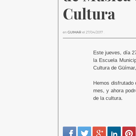
Cultura
en
GUIMAR
el
27/04/2017
.
Este jueves, día 2
la Escuela Munici
Cultura de Güímar, 
Hemos disfrutado d
mes, y ahora podre
de la cultura.