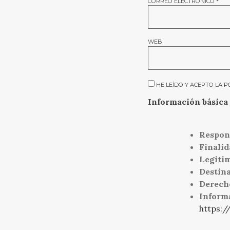
CORREO ELECTRÓNICO
*
WEB
HE LEÍDO Y ACEPTO LA
P
Información básica 
Respon
Finalid
Legiti
Destina
Derech
Inform
https:/