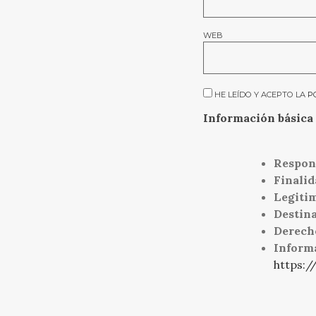
WEB
HE LEÍDO Y ACEPTO LA
P
Información básica 
Respon
Finalid
Legiti
Destina
Derech
Inform
https:/