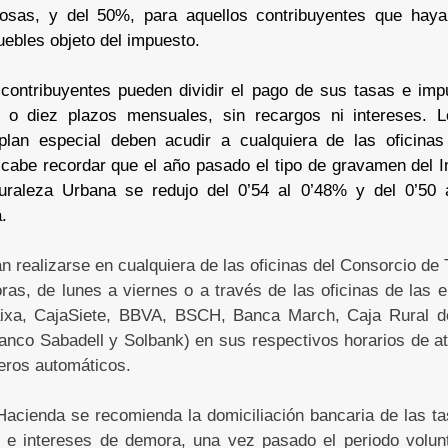
osas, y del 50%, para aquellos contribuyentes que haya
uebles objeto del impuesto.
s contribuyentes pueden dividir el pago de sus tasas e im
e o diez plazos mensuales, sin recargos ni intereses. 
plan especial deben acudir a cualquiera de las oficinas
 cabe recordar que el año pasado el tipo de gravamen del 
uraleza Urbana se redujo del 0’54 al 0’48% y del 0’50 
.
n realizarse en cualquiera de las oficinas del Consorcio de T
ras, de lunes a viernes o a través de las oficinas de las 
aixa, CajaSiete, BBVA, BSCH, Banca March, Caja Rural d
nco Sabadell y Solbank) en sus respectivos horarios de at
jeros automáticos.
acienda se recomienda la domiciliación bancaria de las tas
s e intereses de demora, una vez pasado el periodo volunt