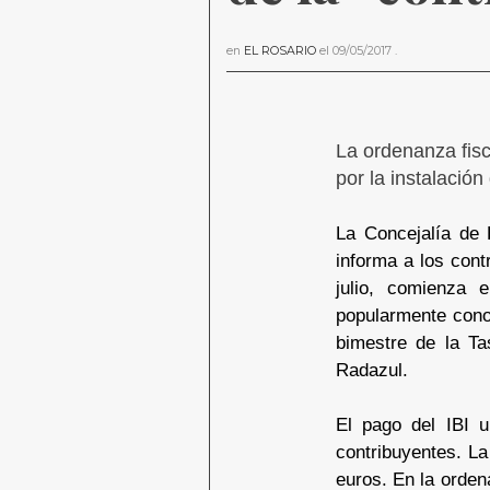
en
EL ROSARIO
el
09/05/2017
.
La ordenanza fisc
por la instalación
La Concejalía de 
informa a los cont
julio, comienza 
popularmente cono
bimestre de la Ta
Radazul.
El pago del IBI u
contribuyentes. La
euros. En la orden